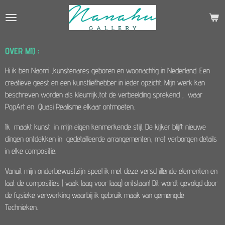
Ga
direct
naar
de
OVER MIJ :
hoofdinhoud
Hi ik ben Naomi ,kunstenares geboren en woonachtig in Nederland. Een
creatieve geest en een kunstliefhebber in ieder opzicht. Mijn werk kan
beschreven worden als kleurrijk,tot de verbeelding sprekend , waar
PopArt en Quasi Realisme elkaar ontmoeten.
Ik maakt kunst in mijn eigen kenmerkende stijl. De kijker blijft nieuwe
dingen ontdekken in gedetailleerde arrangementen, met verborgen details
in elke compositie.
Vanuit mijn onderbewustzijn speel ik met deze verschillende elementen en
laat de composities ( vaak laag voor laag) ontstaan! Dit wordt gevolgd door
de fysieke verwerking waarbij ik gebruik maak van gemengde
Technieken.